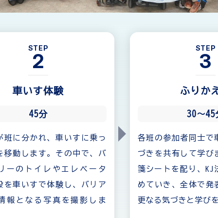
STEP
STEP
2
3
車いす体験
ふりか
45分
30〜4
が班に分かれ、車いすに乗っ
各班の参加者同士で
を移動します。その中で、バ
づきを共有して学び
リーのトイレやエレベータ
箋シートを配り、KJ
設を車いすで体験し、バリア
めていき、全体で発
情報となる写真を撮影しま
更なる気づきと学び