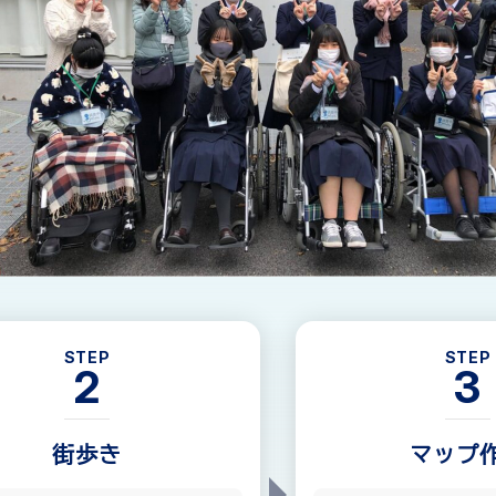
STEP
STEP
2
3
街歩き
マップ