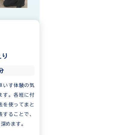
えり
5分
車いす体験の気
ます。各班に付
法を使ってまと
表することで、
を深めます。