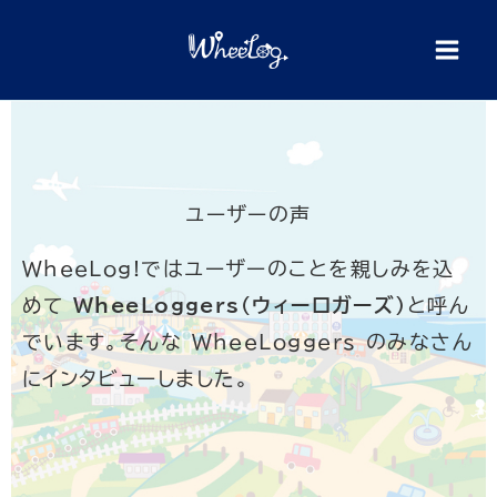
内
容
を
ス
キ
ッ
ユーザーの声
プ
WheeLog!ではユーザーのことを親しみを込
めて
WheeLoggers（ウィーロガーズ）
と呼ん
でいます。そんな WheeLoggers のみなさん
にインタビューしました。