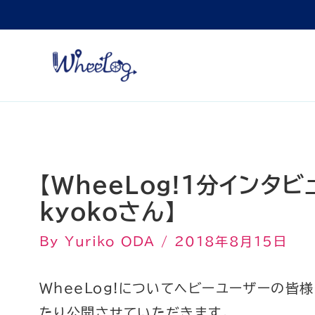
内
容
を
ス
キ
ッ
プ
【WheeLog!１分インタ
kyokoさん】
By
Yuriko ODA
/
2018年8月15日
WheeLog!についてヘビーユーザーの皆
たり公開させていただきます。