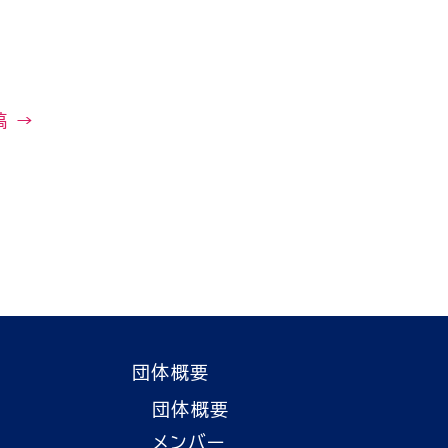
稿
→
団体概要
団体概要
メンバー