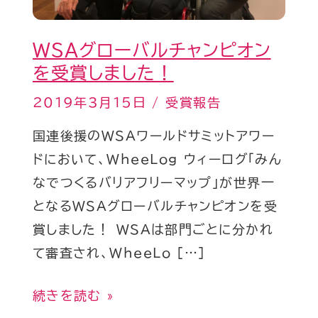
ャ
ン
WSAグローバルチャンピオン
ピ
を受賞しました！
オ
ン
2019年3月15日
/
受賞報告
を
国連後援のWSAワールドサミットアワー
受
ドにおいて、WheeLog ウィーログ「みん
賞
なでつくるバリアフリーマップ」が世界一
し
となるWSAグローバルチャンピオンを受
ま
賞しました！ WSAは部門ごとに分かれ
し
て審査され、WheeLo […]
た！
続きを読む »