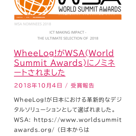
Summit
Awards)
に
ノ
ミ
ネ
WheeLog!がWSA(World
ー
Summit Awards)にノミネ
ト
ートされました
さ
2018年10月4日
/
受賞報告
れ
WheeLog!が日本における革新的なデジ
ま
タルソリューションとして選ばれました。
し
WSA: https://www.worldsummit
た
awards.org/ （日本からは