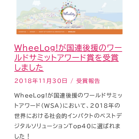
国
連
後
援
の
WheeLog!が国連後援のワー
ワ
ルドサミットアワード賞を受賞
ー
しました
ル
2018年11月30日
/
受賞報告
ド
WheeLog!が国連後援のワールドサミッ
サ
トアワード（WSA）において、2018年の
ミ
世界における社会的インパクトのベストデ
ッ
ジタルソリューションTop40に選ばれま
ト
した！
ア