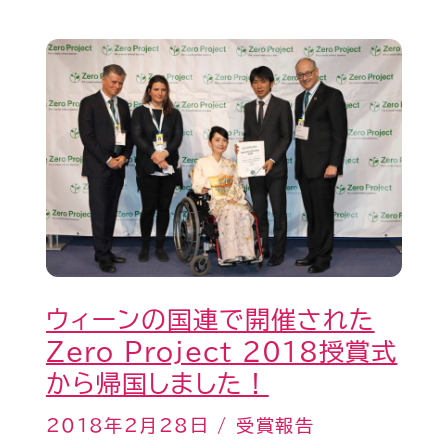
賞
と
ウ
来
ィ
場
ー
者
ン
特
の
別
国
賞
連
を
で
受
ウィーンの国連で開催された
開
賞
Zero Project 2018授賞式
催
し
から帰国しました！
さ
ま
れ
2018年2月28日
/
受賞報告
し