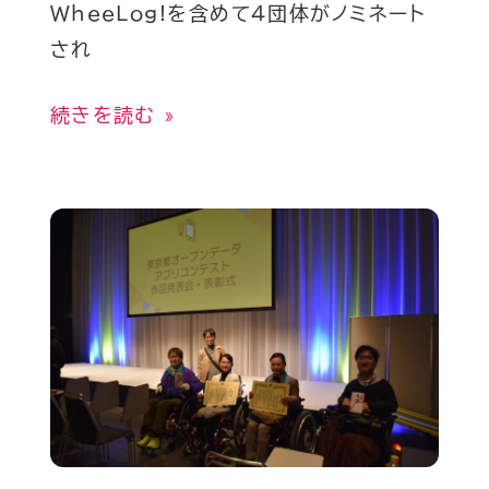
WheeLog!を含めて4団体がノミネート
され
続きを読む »
東
京
都
オ
ー
プ
ン
デ