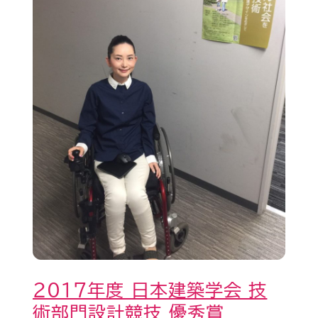
日
た
本
建
築
学
会
技
術
部
門
設
計
競
2017年度 日本建築学会 技
技
術部門設計競技 優秀賞