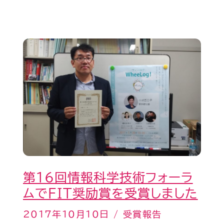
た！
第
16
回
情
報
科
学
技
第16回情報科学技術フォーラ
術
ムでFIT奨励賞を受賞しました
フ
ォ
2017年10月10日
/
受賞報告