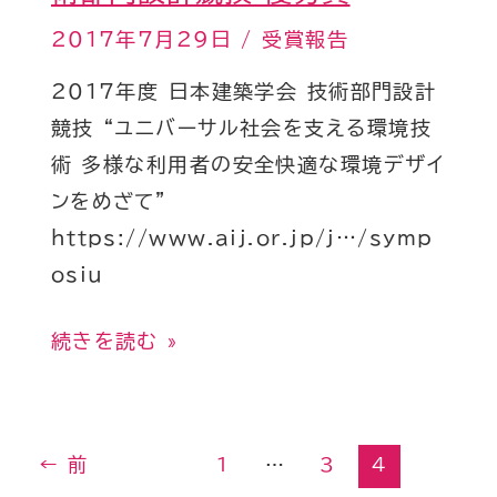
優
2017年7月29日
/
受賞報告
秀
2017年度 日本建築学会 技術部門設計
賞
競技 “ユニバーサル社会を支える環境技
術 多様な利用者の安全快適な環境デザイ
ンをめざて”
https://www.aij.or.jp/j…/symp
osiu
続きを読む »
←
前
1
…
3
4