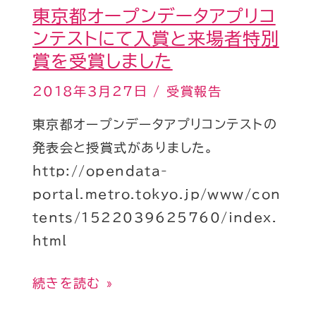
東京都オープンデータアプリコ
ー
ンテストにて入賞と来場者特別
タ
賞を受賞しました
ア
プ
2018年3月27日
/
受賞報告
リ
東京都オープンデータアプリコンテストの
コ
発表会と授賞式がありました。
ン
http://opendata-
テ
portal.metro.tokyo.jp/www/con
ス
tents/1522039625760/index.
ト
html
に
て
続きを読む »
入