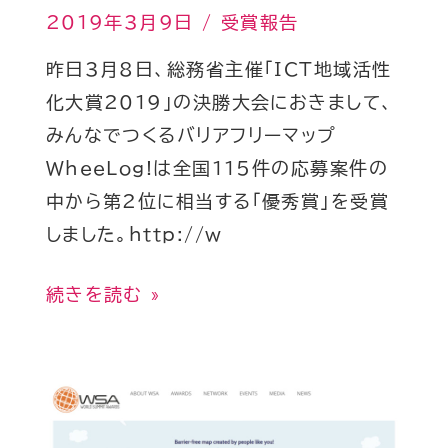
賞
2019年3月9日
/
受賞報告
2019」
昨日3月8日、総務省主催「ICT地域活性
優
化大賞2019」の決勝大会におきまして、
秀
みんなでつくるバリアフリーマップ
賞
WheeLog!は全国115件の応募案件の
を
中から第2位に相当する「優秀賞」を受賞
受
しました。http://w
賞
し
続きを読む »
ま
し
た！
WheeLog!
が