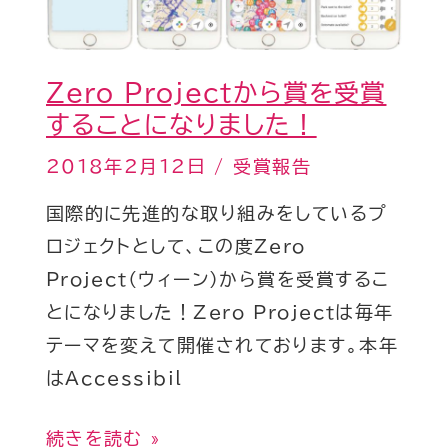
ら
た！
賞
を
Zero Projectから賞を受賞
受
することになりました！
賞
2018年2月12日
/
受賞報告
す
る
国際的に先進的な取り組みをしているプ
こ
ロジェクトとして、この度Zero
と
Project（ウィーン）から賞を受賞するこ
に
とになりました！Zero Projectは毎年
な
テーマを変えて開催されております。本年
り
はAccessibil
ま
し
続きを読む »