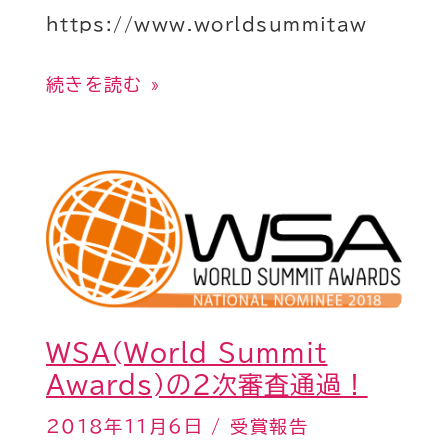
https://www.worldsummitaw
ワ
ー
続きを読む »
ド
賞
を
WSA(World
受
Summit
賞
Awards)
し
の
ま
2
し
WSA(World Summit
次
た
Awards)の2次審査通過！
審
査
2018年11月6日
/
受賞報告