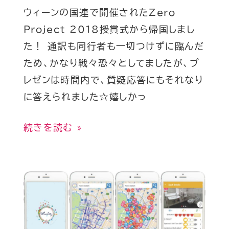
た
た
ウィーンの国連で開催されたZero
Zero
Project 2018授賞式から帰国しまし
Project
た！ 通訳も同行者も一切つけずに臨んだ
2018
ため、かなり戦々恐々としてましたが、プ
授
レゼンは時間内で、質疑応答にもそれなり
賞
に答えられました☆嬉しかっ
式
か
続きを読む »
ら
帰
国
Zero
し
Project
ま
か
し