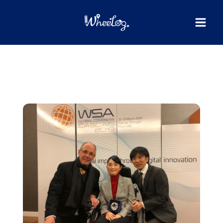
内
検
索
容
を
ス
キ
ッ
プ
WSA
グ
ロ
ー
バ
ル
チ