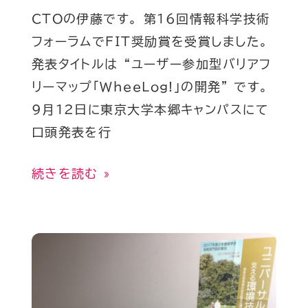
ー
CTOの伊藤です。 第16回情報科学技術
ラ
フォーラムでFIT奨励賞を受賞しました。
ム
発表タイトルは “ユーザー参加型バリアフ
で
リーマップ「WheeLog!」の開発” です。
FIT
9月12日に東京大学本郷キャンパスにて
奨
口頭発表を行
励
賞
続きを読む »
を
受
賞
2017
し
年
ま
度
し