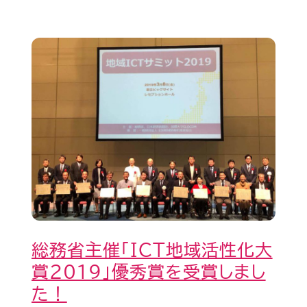
総
務
省
主
催
「ICT
地
域
活
総務省主催「ICT地域活性化大
性
賞2019」優秀賞を受賞しまし
化
た！
大