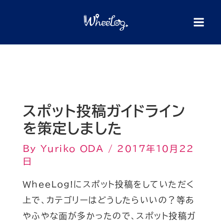
内
検
索
容
を
ス
キ
ッ
プ
スポット投稿ガイドライン
を策定しました
By
Yuriko ODA
/
2017年10月22
日
WheeLog!にスポット投稿をしていただく
上で、カテゴリーはどうしたらいいの？等あ
やふやな面が多かったので、スポット投稿ガ