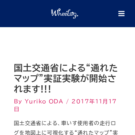
内
検
索
容
を
ス
キ
ッ
プ
国土交通省による“通れた
マップ”実証実験が開始さ
れます!!!
By
Yuriko ODA
/
2017年11月17
日
国土交通省による、車いす使用者の走行ロ
グを地図上に可視化する“通れたマップ”
実