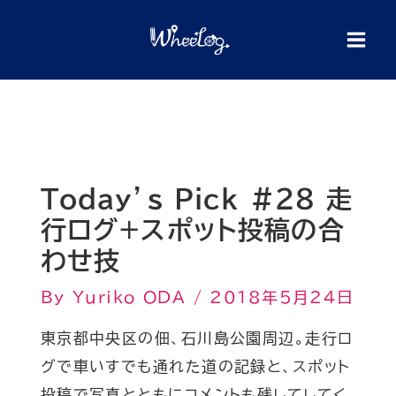
内
検
索
容
を
ス
キ
ッ
プ
Today’s Pick #28 走
行ログ+スポット投稿の合
わせ技
By
Yuriko ODA
/
2018年5月24日
東京都中央区の佃、石川島公園周辺。走行ロ
グで車いすでも通れた道の記録と、スポット
投稿で写真とともにコメントも残してしてく