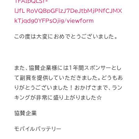
1FAIpQLSf-
lJfL_RoVQBpGFlzJ7DeJtbMjPNfCJMX
kTjqdg0YFPsOjig/viewform
この度は大変におめでとうございました
。
また、
協賛企業様には
１年間スポンサー
とし
て副賞を提供
していただき
ました。どうも
あ
りがとうございました！おかげさまで、ラン
キングが非常に盛り上がりました☆
協賛企業
モバイルバッテリー