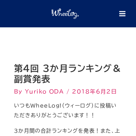
内
検
索
容
を
ス
キ
ッ
プ
第4回 3か月ランキング＆
副賞発表
By
Yuriko ODA
/
2018年6月2日
いつもWheeLog!（ウィーログ）に投稿い
ただきありがとうございます！！
3か月間の合計ランキングを発表！また、上