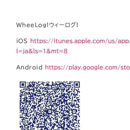
WheeLog!ウィーログ!
iOS
https://itunes.apple.com/us/a
l=ja&ls=1&mt=8
Android
https://play.google.com/st