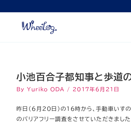
内
容
を
ス
キ
ッ
プ
小池百合子都知事と歩道
By
Yuriko ODA
/
2017年6月21日
昨日（6月20日）の16時から、手動車い
のバリアフリー調査をさせていただきまし