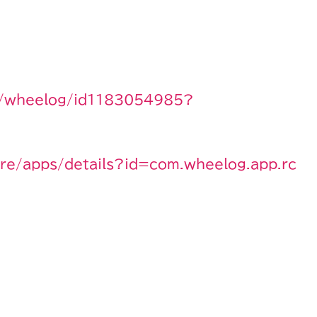
pp/wheelog/id1183054985?
ore/apps/details?id=com.wheelog.app.rc