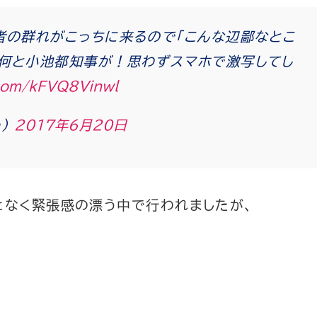
者の群れがこっちに来るので「こんな辺鄙なとこ
何と小池都知事が！思わずスマホで激写してし
.com/kFVQ8Vinwl
a)
2017年6月20日
となく緊張感の漂う中で行われましたが、