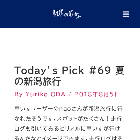
内
検
索
容
を
ス
キ
ッ
プ
Today’s Pick #69 夏
の新潟旅行
By
Yuriko ODA
/
2018年8月5日
車いすユーザーの
nao
さんが新潟旅行に行
かれたそうです。スポットがたくさん！走行
ログも引いてあるとリアルに車いすが行け
るんだなとイメージできます。走行ログはそ