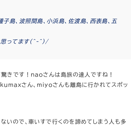
種子島、波照間島、小浜島、佐渡島、西表島、五
ってます(^-^)/
驚きです！naoさんは島旅の達人ですね！
rokumaxさん、miyoさんも離島に行かれてスポッ
らないので、車いすで行くのを諦めてしまう人も多