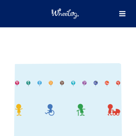
内
検
索
容
を
ス
キ
ッ
プ
WheeLog!
リ
リ
ー
ス
記
念