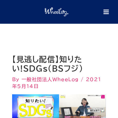
内
検
索
容
を
ス
キ
ッ
プ
【見逃し配信】知りた
い!SDGs（BSフジ）
By
一般社団法人WheeLog
/
2021
年5月14日