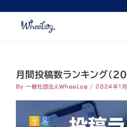
内
容
を
ス
キ
ッ
プ
月間投稿数ランキング（20
By
一般社団法人WheeLog
/
2024年1