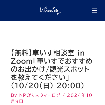
内
検
索
容
を
ス
キ
ッ
プ
【無料】車いす相談室 in
Zoom「車いすでおすすめ
のお出かけ/観光スポット
を教えてください」
（10/20(日) 20:00）
By
NPO法人ウィーログ
/
2024年10
月9日