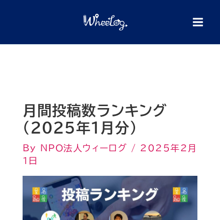
内
検
索
容
を
ス
キ
ッ
プ
月間投稿数ランキング
（2025年1月分）
By
NPO法人ウィーログ
/
2025年2月
1日