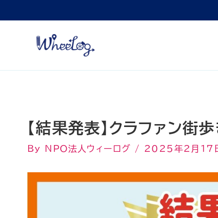
内
容
を
ス
キ
ッ
プ
【結果発表】クラファン街
By
NPO法人ウィーログ
/
2025年2月17