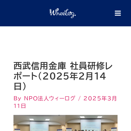
内
検
索
容
を
ス
キ
ッ
プ
西武信用金庫 社員研修レ
ポート（2025年2月14
日）
By
NPO法人ウィーログ
/
2025年3月
11日