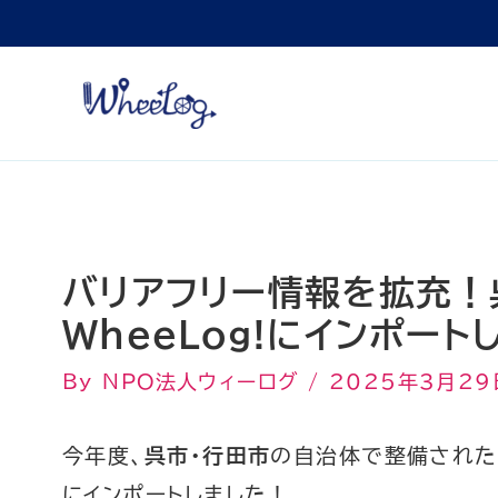
内
容
を
ス
キ
ッ
プ
バリアフリー情報を拡充！
WheeLog!にインポート
By
NPO法人ウィーログ
/
2025年3月29
今年度、
呉市・行田市
の自治体で整備されたバ
にインポートしました！