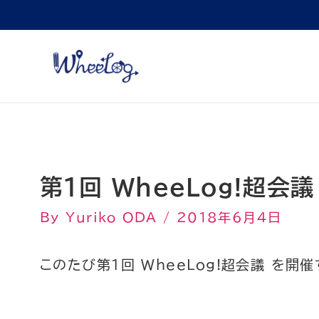
内
容
を
ス
キ
ッ
プ
第１回 WheeLog!超会
By
Yuriko ODA
/
2018年6月4日
このたび第１回 WheeLog!超会議 を開