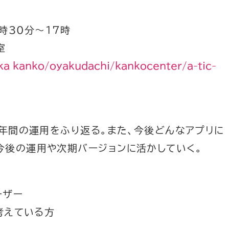
3時30分～17時
室
nka_kanko/oyakudachi/kankocenter/a-tic-
１年間の運用をふり返る。また、今後どんなアプリに
今後の運用や次期バージョンに活かしていく。
ーザー
を考えている方