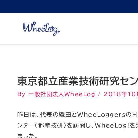
内
容
を
ス
キ
ッ
プ
東京都立産業技術研究セン
By
一般社団法人WheeLog
/
2018年10
昨日は、代表の織田とWheeLoggersのH
ンター（都産技研）を訪問し、WheeLog
ました。