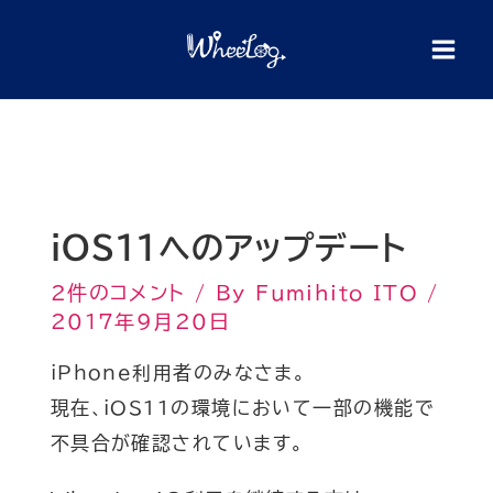
内
検
索
容
を
ス
キ
ッ
プ
iOS11へのアップデート
2件のコメント
/ By
Fumihito ITO
/
2017年9月20日
iPhone利用者のみなさま。
現在、iOS11の環境において一部の機能で
不具合が確認されています。