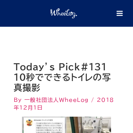
内
検
索
容
を
ス
キ
ッ
プ
Today’s Pick#131
10秒でできるトイレの写
真撮影
By
一般社団法人WheeLog
/
2018
年12月1日