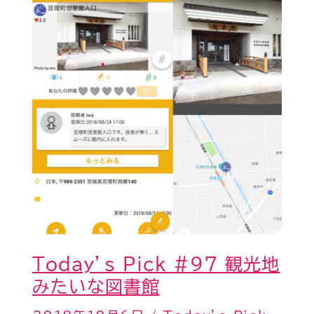
Pick
#97
観
光
地
み
た
い
な
図
書
Today’s Pick #97 観光地
館
みたいな図書館