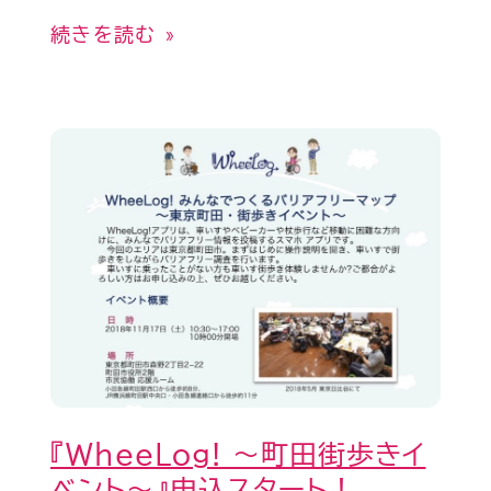
続きを読む »
『WheeLog!
〜
町
田
街
歩
き
イ
ベ
『WheeLog! 〜町田街歩きイ
ン
ベント〜』申込スタート！