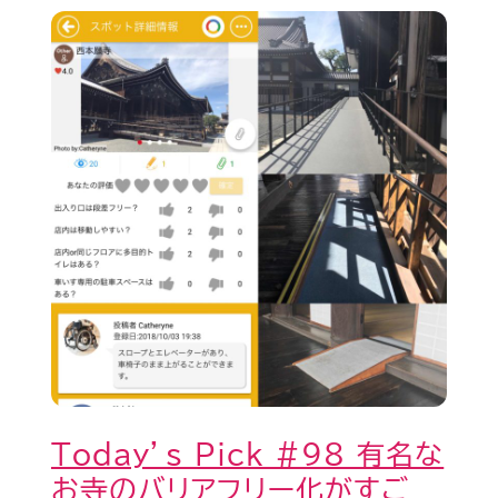
Today’s
Pick
#98
有
名
な
お
寺
の
バ
リ
ア
Today’s Pick #98 有名な
フ
お寺のバリアフリー化がすご