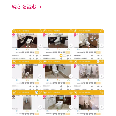
続きを読む »
Today’s
Pick
#100
車
い
す
で
行
け
る