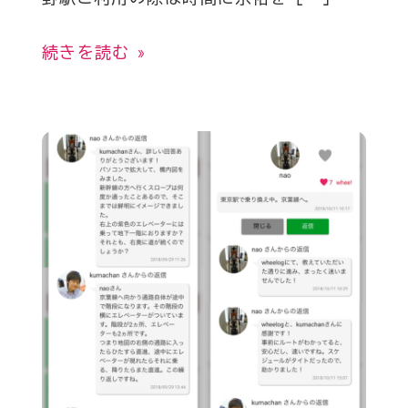
続きを読む »
Today’s
Pick
#101
わ
か
ら
な
い
事