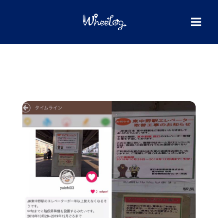
内
検
索
容
を
ス
キ
ッ
プ
Today’s
Pick
#102
エ
レ
ベ
ー