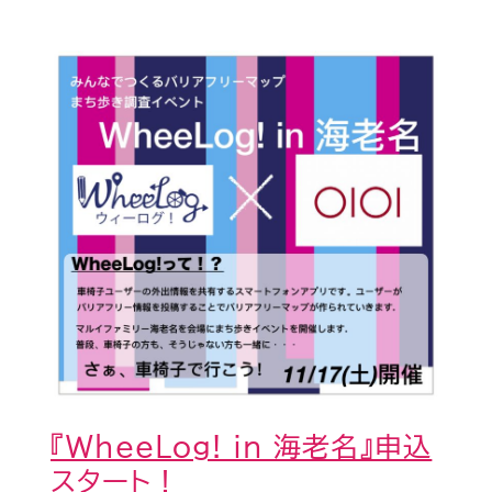
『WheeLog!
in
海
老
名』
申
込
ス
タ
ー
ト！
『WheeLog! in 海老名』申込
スタート！