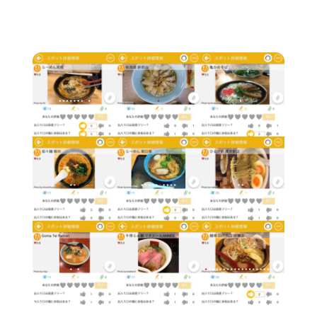
Today’s
Pick
#99
ラ
ー
メ
ン
情
報
満
載！