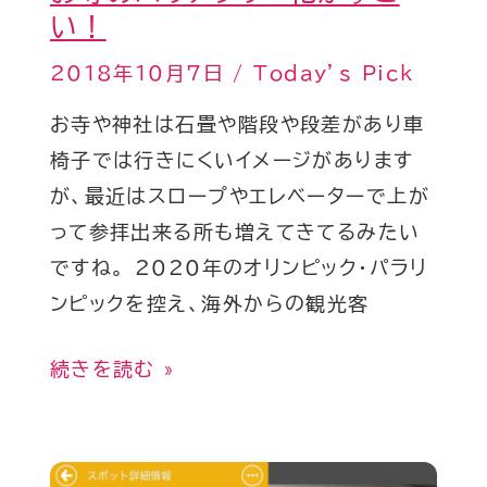
リ
い！
ー
2018年10月7日
/
Today’s Pick
化
が
お寺や神社は石畳や階段や段差があり車
す
椅子では行きにくいイメージがあります
ご
が、最近はスロープやエレベーターで上が
い！
って参拝出来る所も増えてきてるみたい
ですね。 2020年のオリンピック・パラリ
ンピックを控え、海外からの観光客
続きを読む »
Today’s