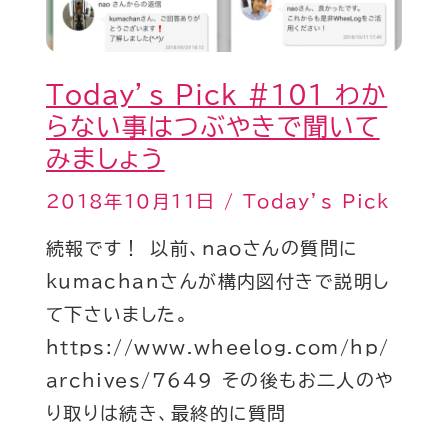
は
つ
ぶ
Today’s Pick #101 わか
や
らない事はつぶやきで聞いて
き
みましょう
で
2018年10月11日
/
Today’s Pick
聞
い
続報です！ 以前、naoさんの質問に
て
kumachanさんが構内図付きで説明し
み
て下さいました。
ま
https://www.wheelog.com/hp/
し
archives/7649 その後もお二人のや
ょ
り取りは続き、最終的に質問
う