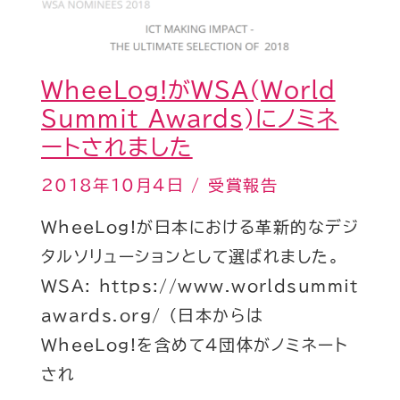
ノ
ミ
ネ
WheeLog!がWSA(World
ー
Summit Awards)にノミネ
ト
ートされました
さ
2018年10月4日
/
受賞報告
れ
WheeLog!が日本における革新的なデジ
ま
タルソリューションとして選ばれました。
し
WSA: https://www.worldsummit
た
awards.org/ （日本からは
WheeLog!を含めて4団体がノミネート
され