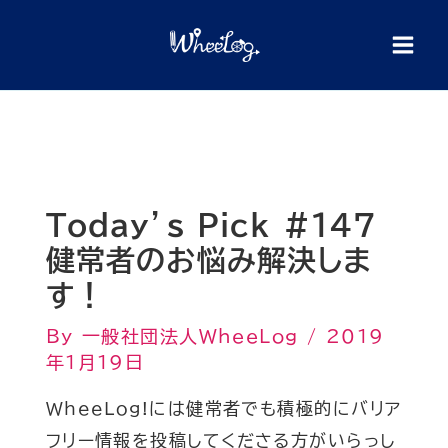
内
検
索
容
を
ス
キ
ッ
プ
Today’s Pick #147
健常者のお悩み解決しま
す！
By
一般社団法人WheeLog
/
2019
年1月19日
WheeLog!には健常者でも積極的にバリア
フリー情報を投稿してくださる方がいらっし