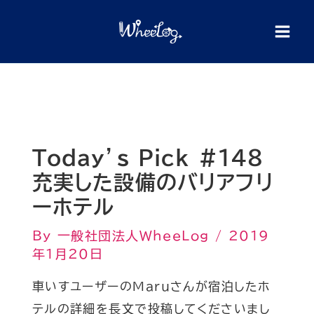
内
検
索
容
を
ス
キ
ッ
プ
Today’s Pick #148
充実した設備のバリアフリ
ーホテル
By
一般社団法人WheeLog
/
2019
年1月20日
車いすユーザーのMaruさんが宿泊したホ
テルの詳細を長文で投稿してくださいまし