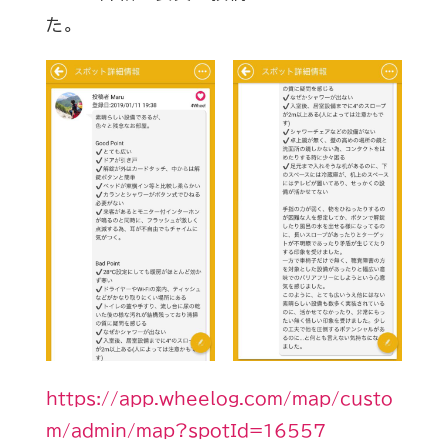
た。
https://app.wheelog.com/map/custo
m/admin/map?spotId=16557