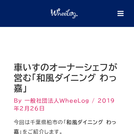
内
検
索
容
を
ス
キ
ッ
プ
車いすのオーナーシェフが
営む「和風ダイニング わっ
嘉」
By
一般社団法人WheeLog
/
2019
年2月26日
今回は千葉県柏市の「
和風ダイニング わっ
嘉
」をご紹介します。