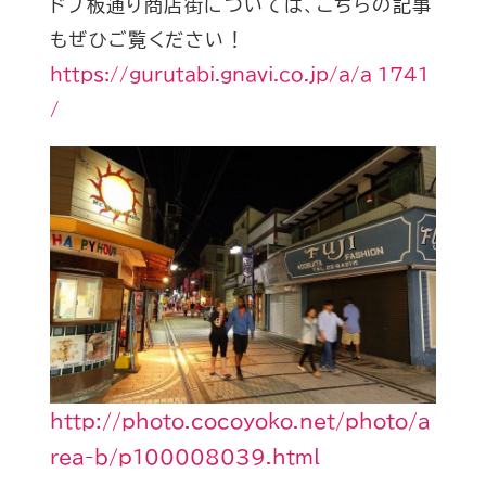
ドブ板通り商店街については、こちらの記事
もぜひご覧ください！
https://gurutabi.gnavi.co.jp/a/a_1741
/
http://photo.cocoyoko.net/photo/a
rea-b/p100008039.html