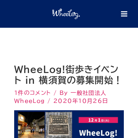
内
検
索
容
を
ス
キ
ッ
プ
WheeLog!街歩きイベン
ト​ in 横須賀の募集開始！
1件のコメント
/ By
一般社団法人
WheeLog
/
2020年10月26日