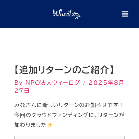
内
検
索
容
を
ス
キ
ッ
プ
【追加リターンのご紹介】
By
NPO法人ウィーログ
/
2025年8月
27日
みなさんに新しいリターンのお知らせです！
今回のクラウドファンディングに、
リターン
が
加わりました