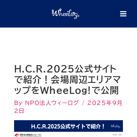
内
検
索
容
を
ス
キ
ッ
プ
H.C.R.2025公式サイト
で紹介！会場周辺エリアマ
ップをWheeLog!で公開
By
NPO法人ウィーログ
/
2025年9月
2日