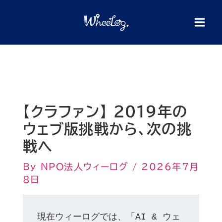
内
検
索
容
を
ス
キ
ッ
プ
【クラファン】 2019年の
ウェブ版挑戦から、次の挑
戦へ
By
NPO法人ウィーログ
/
2026年7月
8日
現在ウィーログでは、「AI & ウェ