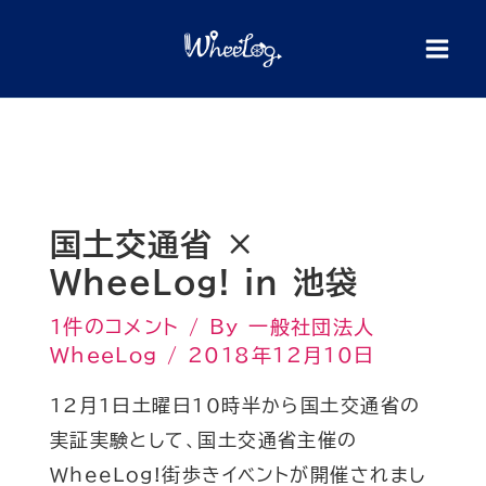
内
検
索
容
を
ス
キ
ッ
プ
国土交通省 ×
WheeLog! in 池袋
1件のコメント
/ By
一般社団法人
WheeLog
/
2018年12月10日
12月1日土曜日10時半から国土交通省の
実証実験として、国土交通省主催の
WheeLog!街歩きイベントが開催されまし