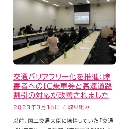
通
授
5
バ
業
年
リ
の
度）
ア
取
フ
り
リ
組
ー
み
化
交通バリアフリー化を推進：障
を
害者へのIC乗車券と高速道路
推
割引の対応が改善されました
進：
障
2023年3月16日
/
取り組み
害
以前、国土交通大臣に陳情していた「交通
者