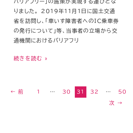
バリアフリー」の施策が実現する運びとな
へ
りました。 2019年11月1日に国土交通
の
省を訪問し、「車いす障害者へのIC乗車券
IC
の発行について」等、当事者の立場から交
乗
通機関におけるバリアフリ
車
券
続きを読む »
と
高
速
←
前
1
…
30
31
32
…
50
道
次
→
路
割
引
の