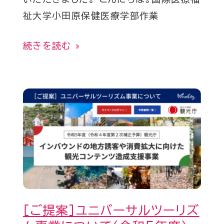
大
祉大学小田原保健医療学部作業
学
に
続きを読む »
お
け
る
［ご
バ
提
リ
案］
ア
ユ
フ
ニ
リ
バ
ー
ー
マ
［ご提案］ユニバーサルツーリズ
サ
ッ