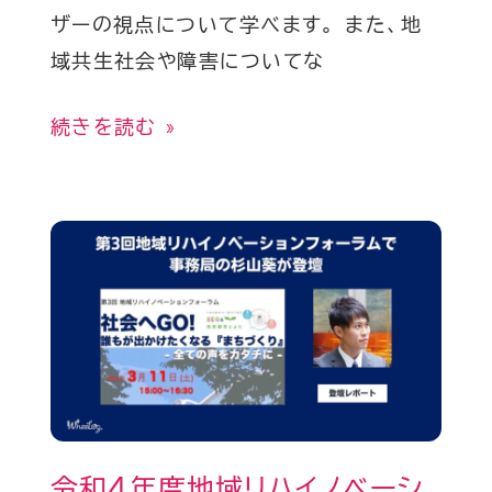
を
ザーの視点について学べます。 また、地
販
域共生社会や障害についてな
売
開
続きを読む »
始
令
和
4
年
度
地
域
令和4年度地域リハイノベーシ
リ