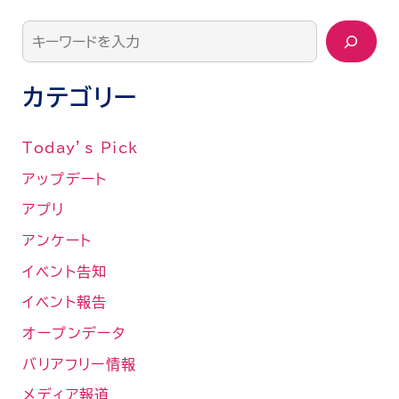
対
応
が
カテゴリー
改
善
Today’s Pick
さ
アップデート
れ
アプリ
ま
アンケート
し
イベント告知
た
イベント報告
オープンデータ
バリアフリー情報
メディア報道