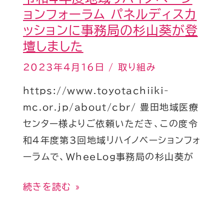
ョンフォーラム パネルディスカ
ハ
ッションに事務局の杉山葵が登
イ
壇しました
ノ
ベ
2023年4月16日
/
取り組み
ー
https://www.toyotachiiki-
シ
mc.or.jp/about/cbr/ 豊田地域医療
ョ
センター様よりご依頼いただき、この度令
ン
和4年度第3回地域リハイノベーションフォ
フ
ーラムで、WheeLog事務局の杉山葵が
ォ
ー
続きを読む »
ラ
ム