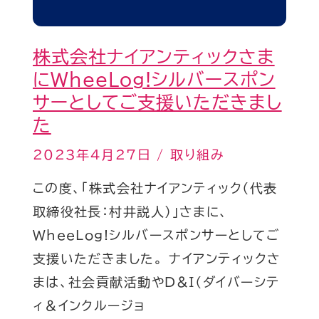
イ
た
ア
株式会社ナイアンティックさま
ン
にWheeLog!シルバースポン
テ
サーとしてご支援いただきまし
ィ
た
ッ
ク
2023年4月27日
/
取り組み
さ
この度、「株式会社ナイアンティック（代表
ま
取締役社長：村井説人）」さまに、
に
WheeLog!シルバースポンサーとしてご
WheeLog!
支援いただきました。 ナイアンティックさ
シ
まは、社会貢献活動やD&I（ダイバーシテ
ル
ィ＆インクルージョ
バ