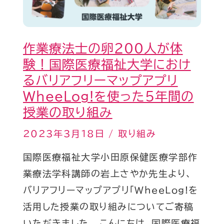
士
催！
の
織
卵
田
作業療法士の卵200人が体
200
友
験！国際医療福祉大学におけ
人
理
るバリアフリーマップアプリ
が
子
WheeLog!を使った5年間の
体
も
授業の取り組み
験！
登
国
2023年3月18日
/
取り組み
壇
際
国際医療福祉大学小田原保健医療学部作
医
業療法学科講師の岩上さやか先生より、
療
バリアフリーマップアプリ「WheeLog!を
福
活用した授業の取り組みについてご寄稿
祉
いただきました。 こんにちは。国際医療福