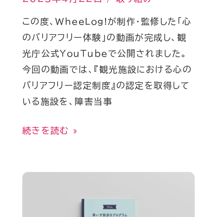
た
ー
この度、WheeLog!が制作・監修した「心
だ
体
のバリアフリー体験」の動画が完成し、観
き
験」
光庁公式YouTubeで公開されました。
ま
動
今回の動画では、『観光施設における心の
し
画
バリアフリー認定制度』の認定を取得して
た
公
いる施設を、障害当事
開
の
続きを読む »
お
知
ら
車
せ
い
す