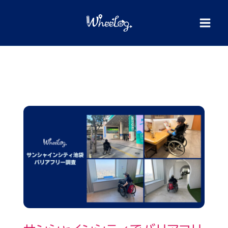
内
検
索
容
を
ス
キ
ッ
プ
サ
ン
シ
ャ
イ
ン
シ