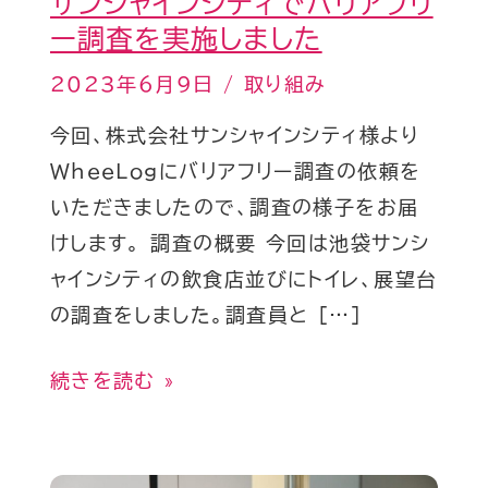
サンシャインシティでバリアフリ
テ
ー調査を実施しました
ィ
で
2023年6月9日
/
取り組み
バ
今回、株式会社サンシャインシティ様より
リ
WheeLogにバリアフリー調査の依頼を
ア
いただきましたので、調査の様子をお届
フ
けします。 調査の概要 今回は池袋サンシ
リ
ャインシティの飲食店並びにトイレ、展望台
ー
の調査をしました。調査員と […]
調
査
続きを読む »
を
実
施