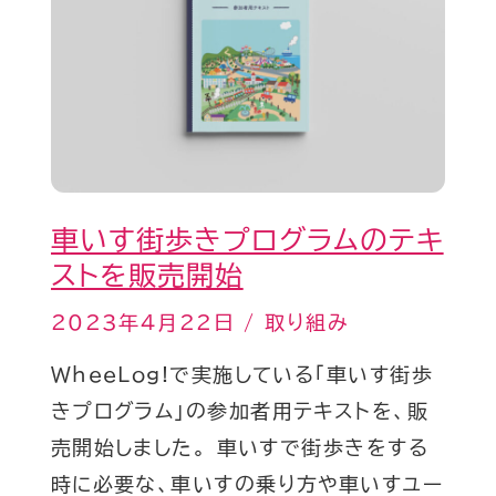
街
歩
き
プ
ロ
グ
車いす街歩きプログラムのテキ
ラ
ストを販売開始
ム
の
2023年4月22日
/
取り組み
テ
WheeLog!で実施している「車いす街歩
キ
きプログラム」の参加者用テキストを、販
ス
売開始しました。 車いすで街歩きをする
ト
時に必要な、車いすの乗り方や車いすユー