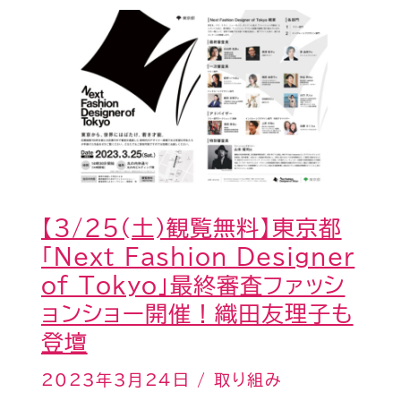
パ
【3/25(土)
ネ
観
ル
覧
デ
無
ィ
料】
ス
東
カ
京
ッ
【3/25(土)観覧無料】東京都
都
シ
「Next Fashion Designer
「Next
ョ
of Tokyo」最終審査ファッシ
Fashion
ン
ョンショー開催！織田友理子も
Designer
に
登壇
of
事
Tokyo」
2023年3月24日
/
取り組み
務