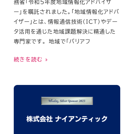
務省「令和５年度地域情報化アドバイザ
化
ー」を嘱託されました。「地域情報化アドバ
ア
イザー」とは、情報通信技術（ICT）やデー
ド
タ活用を通じた地域課題解決に精通した
バ
専門家です。 地域で「バリアフ
イ
ザ
続きを読む »
ー
を
嘱
株
託
式
さ
会
れ
社
ま
ナ
し