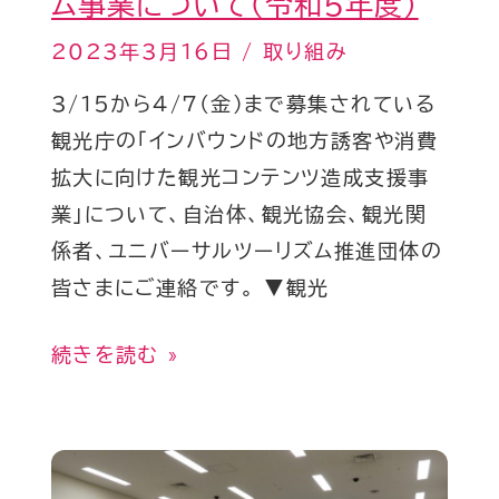
ム事業について（令和5年度）
ル
プ
ツ
2023年3月16日
/
取り組み
ア
ー
3/15から4/7(金)まで募集されている
プ
リ
観光庁の「インバウンドの地方誘客や消費
リ
ズ
拡大に向けた観光コンテンツ造成支援事
WheeLog!
ム
業」について、自治体、観光協会、観光関
を
事
係者、ユニバーサルツーリズム推進団体の
使
業
皆さまにご連絡です。 ▼観光
っ
に
た
つ
続きを読む »
5
い
年
て
間
（令
交
の
和