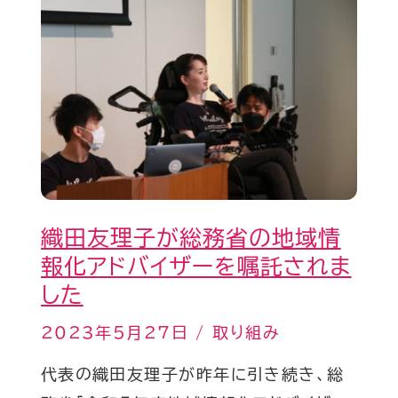
織
し
田
ま
友
し
理
た
子
が
総
務
織田友理子が総務省の地域情
省
報化アドバイザーを嘱託されま
の
した
地
域
2023年5月27日
/
取り組み
情
代表の織田友理子が昨年に引き続き、総
報