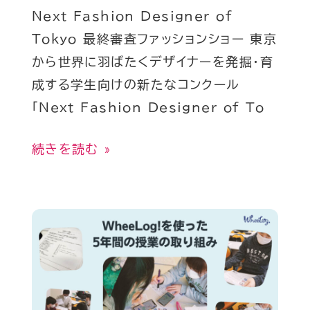
最
Next Fashion Designer of
局
終
Tokyo 最終審査ファッションショー 東京
の
審
から世界に羽ばたくデザイナーを発掘・育
杉
査
成する学生向けの新たなコンクール
山
フ
「Next Fashion Designer of To
葵
ァ
が
ッ
続きを読む »
登
シ
壇
ョ
し
ン
作
ま
シ
業
し
ョ
療
た
ー
法
開