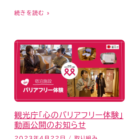
ー
続きを読む »
ス
ポ
ン
観
サ
光
ー
庁
と
「心
し
の
て
バ
ご
リ
支
観光庁「心のバリアフリー体験」
ア
援
動画公開のお知らせ
フ
い
リ
2023年4月22日
/
取り組み