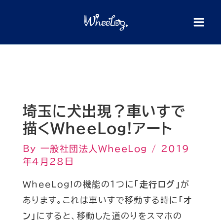
内
検
索
容
を
ス
キ
ッ
プ
埼玉に犬出現？車いすで
描くWheeLog!アート
By
一般社団法人WheeLog
/
2019
年4月28日
WheeLog!の機能の１つに
「走行ログ」
が
あります。これは車いすで移動する時に
「オ
ン」
にすると、移動した道のりをスマホの