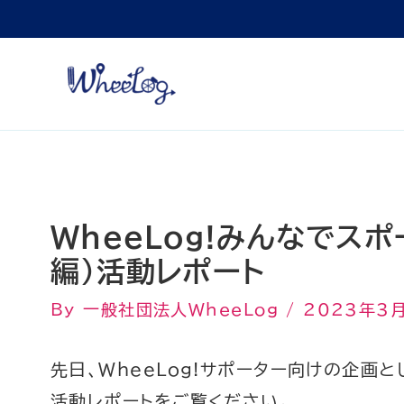
内
容
を
ス
キ
ッ
プ
WheeLog!みんなでス
編）活動レポート
By
一般社団法人WheeLog
/
2023年3
先日、WheeLog!サポーター向けの企画
活動レポートをご覧ください。