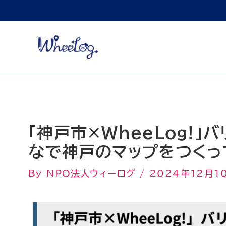
内
容
を
ス
キ
ッ
プ
「神戸市×WheeLog!
なで神戸のマップをつくっ
By
NPO法人ウィーログ
/
2024年12月1